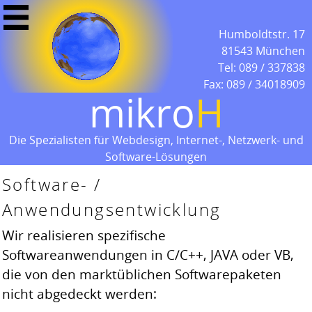
Humboldtstr. 17
81543 München
Tel: 089 / 337838
Fax: 089 / 34018909
mikro
H
Die Spezialisten für Webdesign, Internet-, Netzwerk- und
Software-Lösungen
Software- /
Anwendungsentwicklung
Wir realisieren spezifische
Softwareanwendungen in C/C++, JAVA oder VB,
die von den marktüblichen Softwarepaketen
nicht abgedeckt werden: